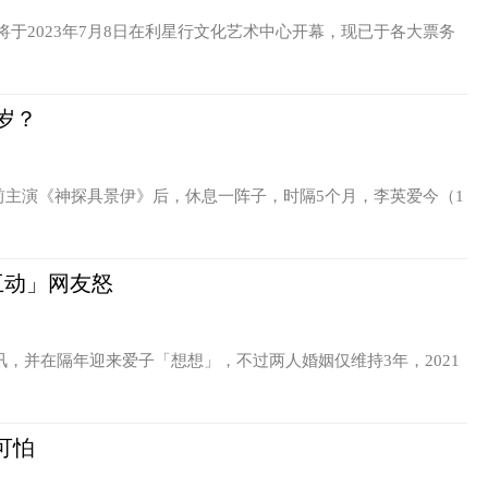
将于2023年7月8日在利星行文化艺术中心开幕，现已于各大票务
52岁？
前主演《神探具景伊》后，休息一阵子，时隔5个月，李英爱今（1
互动」网友怒
讯，并在隔年迎来爱子「想想」，不过两人婚姻仅维持3年，2021
可怕