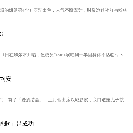
乘风破浪的姐姐第4季）表现出色，人气不断攀升，时常透过社群与粉丝
G
11日在墨尔本开唱，但成员Jennie演唱到一半因身体不适临时下
子均安
临门，有了「爱的结晶」，上月他出席坎城影展，亲口透露儿子就
道歉」是成功