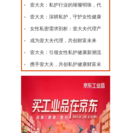
机
壹大夫：私护行业的璀璨明珠，代
理
壹大夫：深耕私护，守护女性健康
之
女性私密需求剖析：壹大夫代理产
品
成为壹大夫代理，共创财富未来
壹大夫：引领女性私护健康新潮流
携手壹大夫，共创私护健康财富未
来