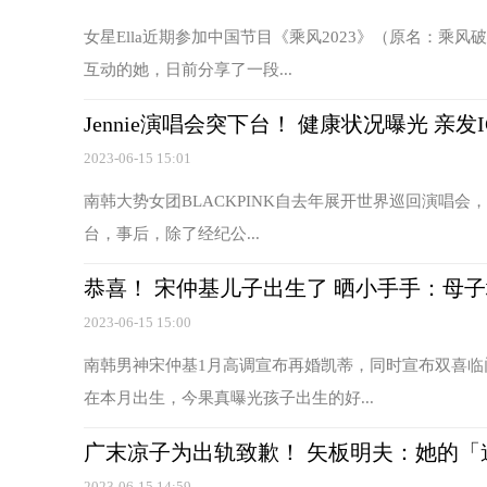
女星Ella近期参加中国节目《乘风2023》（原名：
互动的她，日前分享了一段...
Jennie演唱会突下台！ 健康状况曝光 亲发I
2023-06-15 15:01
南韩大势女团BLACKPINK自去年展开世界巡回演唱会，
台，事后，除了经纪公...
恭喜！ 宋仲基儿子出生了 晒小手手：母
2023-06-15 15:00
南韩男神宋仲基1月高调宣布再婚凯蒂，同时宣布双喜
在本月出生，今果真曝光孩子出生的好...
广末凉子为出轨致歉！ 矢板明夫：她的「
2023-06-15 14:59