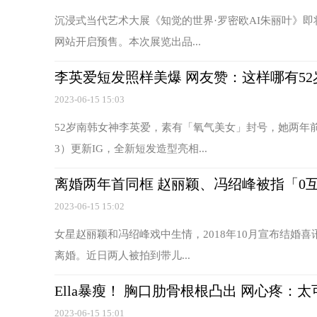
沉浸式当代艺术大展《知觉的世界·罗密欧AI朱丽叶》即
网站开启预售。本次展览出品...
李英爱短发照样美爆 网友赞：这样哪有
2023-06-15 15:03
52岁南韩女神李英爱，素有「氧气美女」封号，她两年
3）更新IG，全新短发造型亮相...
离婚两年首同框 赵丽颖、冯绍峰被指「0
2023-06-15 15:02
女星赵丽颖和冯绍峰戏中生情，2018年10月宣布结婚喜
离婚。近日两人被拍到带儿...
Ella暴瘦！ 胸口肋骨根根凸出 网心疼：太
2023-06-15 15:01