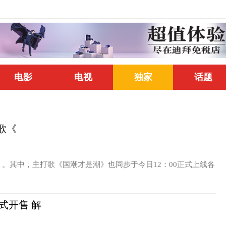
电影
电视
独家
话题
打歌《
G》。其中，主打歌《国潮才是潮》也同步于今日12：00正式上线各
式开售 解