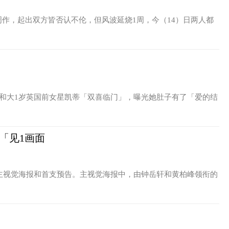
作，起出双方皆否认不伦，但风波延烧1周，今（14）日两人都
，和大1岁英国前女星凯蒂「双喜临门」，曝光她肚子有了「爱的结
「见1画面
全新主视觉海报和首支预告。主视觉海报中，由钟岳轩和黄柏峰领衔的