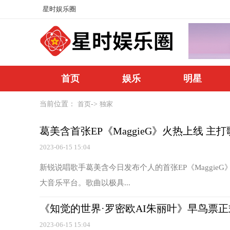
星时娱乐圈
首页
娱乐
明星
当前位置：
->
首页
独家
葛美含首张EP《MaggieG》火热上线 主
2023-06-15 15:04
新锐说唱歌手葛美含今日发布个人的首张EP《Maggie
大音乐平台。歌曲以极具...
《知觉的世界·罗密欧AI朱丽叶》早鸟票正
2023-06-15 15:04