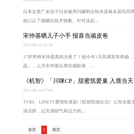
日本女星广末凉子日前被周刊爆料出轨米其林名厨鸟羽周
改口认了婚姻出轨并致歉。针对这起...
宋仲基晒儿子小手 报喜当顽皮爸
2023-06-15 14:59
37岁男神宋仲基真的当爸了！他今年1月高调宣布再婚
晶」，上月宋仲基出席坎城影展，...
《机智》「川咪CP」甜蜜筑爱巢 入厝当天
2023-06-14 17:04
TVBS、LINETV爱情轻喜剧《机智职场生活》公布
演员群，以充满朝气和活力的...
首页
1
尾页